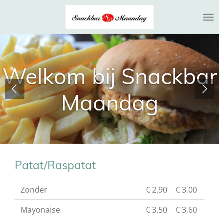
Ga
direct
naar
de
hoofdinhoud
Welkom bij Snackbar
Maandag
Patat/Raspatat
Zonder
€ 2,90
€ 3,00
Mayonaise
€ 3,50
€ 3,60