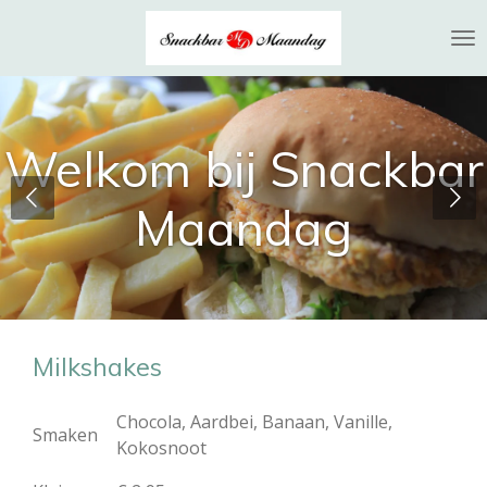
Ga
direct
naar
de
hoofdinhoud
Welkom bij Snackbar
Maandag
Milkshakes
Chocola, Aardbei, Banaan, Vanille,
Smaken
Kokosnoot