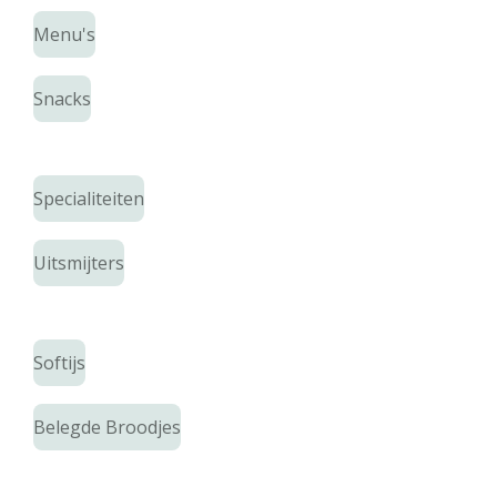
Menu's
Snacks
Specialiteiten
Uitsmijters
Softijs
Belegde Broodjes