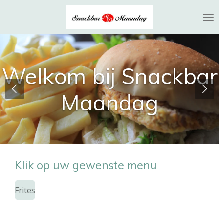
Ga
direct
naar
de
hoofdinhoud
Welkom bij Snackbar
Maandag
Klik op uw gewenste menu
Frites